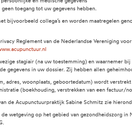
 persoonlijke en medische gegevens
 geen toegang tot uw gegevens hebben.
et bijvoorbeeld collega’s en worden maatregelen gen
rivacy Reglement van de Nederlandse Vereniging voor
www.acupunctuur.nl
wezige stagiair (na uw toestemming) en waarnemer bij
e gegevens in uw dossier. Zij hebben allen geheimhou
aam, adres, woonplaats, geboortedatum) wordt verstrek
nistratie (boekhouding, verstrekken van een factuur/no
 van de Acupunctuurpraktijk Sabine Schmitz zie hierond
n de wetgeving op het gebied van gezondheidszorg in 
G.